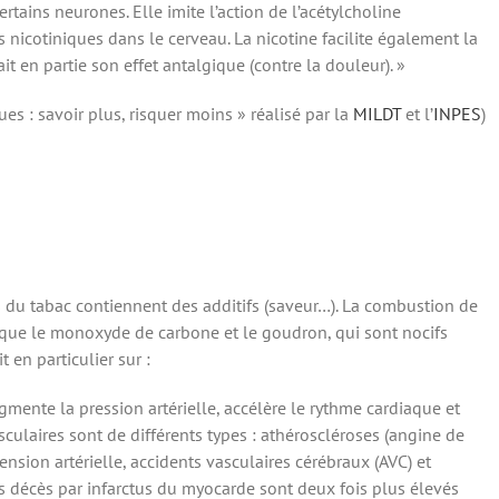
tains neurones. Elle imite l’action de l’acétylcholine
s nicotiniques dans le cerveau. La nicotine facilite également la
t en partie son effet antalgique (contre la douleur). »
ues : savoir plus, risquer moins » réalisé par la
MILDT
et l’
INPES
)
ts du tabac contiennent des additifs (saveur…). La combustion de
que le monoxyde de carbone et le goudron, qui sont nocifs
 en particulier sur :
mente la pression artérielle, accélère le rythme cardiaque et
asculaires sont de différents types : athéroscléroses (angine de
ension artérielle, accidents vasculaires cérébraux (AVC) et
es décès par infarctus du myocarde sont deux fois plus élevés