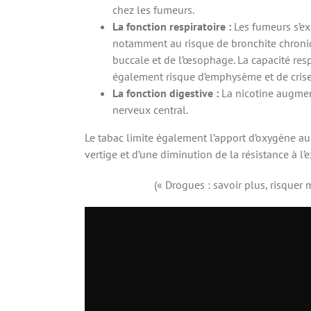
chez les fumeurs.
La fonction respiratoire :
Les fumeurs s’exp
notamment au risque de bronchite chroniq
buccale et de l’œsophage. La capacité respir
également risque d’emphysème et de crise
La fonction digestive :
La nicotine augment
nerveux central.
Le tabac limite également l’apport d’oxygène au
vertige et d’une diminution de la résistance à l’e
(« Drogues : savoir plus, risquer 