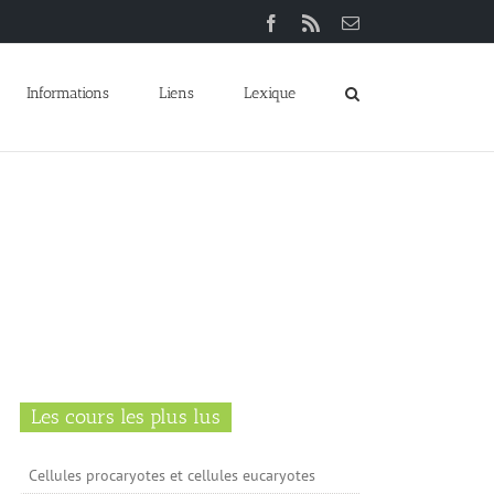
Facebook
Rss
Email
Informations
Liens
Lexique
Les cours les plus lus
Cellules procaryotes et cellules eucaryotes