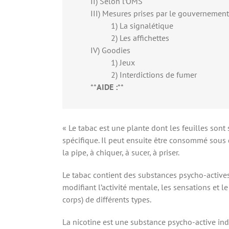
II) Selon l’OMS
III) Mesures prises par le gouvernement
1) La signalétique
2) Les affichettes
IV) Goodies
1) Jeux
2) Interdictions de fumer
**
AIDE :
**
« Le tabac est une plante dont les feuilles son
spécifique. Il peut ensuite être consommé sous d
la pipe, à chiquer, à sucer, à priser.
Le tabac contient des substances psycho-actives,
modifiant l’activité mentale, les sensations et 
corps) de différents types.
La nicotine est une substance psycho-active i