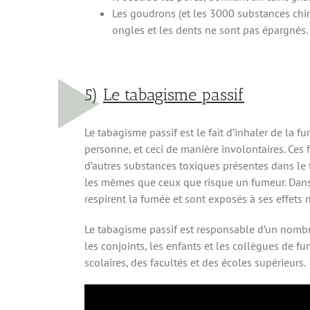
Les goudrons (et les 3000 substances chim
ongles et les dents ne sont pas épargnés.
5)
Le tabagisme passif
Le tabagisme passif est le fait d’inhaler de la 
personne, et ceci de manière involontaires. Ce
d’autres substances toxiques présentes dans le 
les mêmes que ceux que risque un fumeur. Dans
respirent la fumée et sont exposés à ses effets n
Le tabagisme passif est responsable d’un nombr
les conjoints, les enfants et les collègues de fu
scolaires, des facultés et des écoles supérieurs.