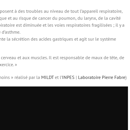
osent à des troubles au niveau de tout l’appareil respiratoire,
ue et au risque de cancer du poumon, du larynx, de la cavité
atoire est diminuée et les voies respiratoires fragilisées ; il y a
 d’asthme.
e la sécrétion des acides gastriques et agit sur le système
 cerveau et aux muscles. Il est responsable de maux de tête, de
xercice. »
moins » réalisé par la
MILDT
et l’
INPES
|
Laboratoire Pierre Fabre
)