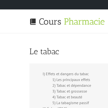
Passer
au
contenu
Le tabac
I) Effets et dangers du tabac
1) Les principaux effets
2) Tabac et dépendance
3) Tabac et grossesse
4) Tabac et beauté
5) La tabagisme passif