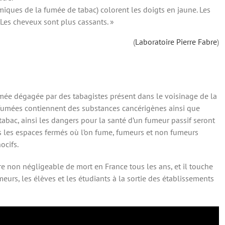
iques de la fumée de tabac) colorent les doigts en jaune. Les
 Les cheveux sont plus cassants. »
(
Laboratoire Pierre Fabre
)
fumée dégagée par des tabagistes présent dans le voisinage de la
s fumées contiennent des substances cancérigènes ainsi que
tabac, ainsi les dangers pour la santé d’un fumeur passif seront
 les espaces fermés où l’on fume, fumeurs et non fumeurs
ocifs.
e non négligeable de mort en France tous les ans, et il touche
meurs, les élèves et les étudiants à la sortie des établissements