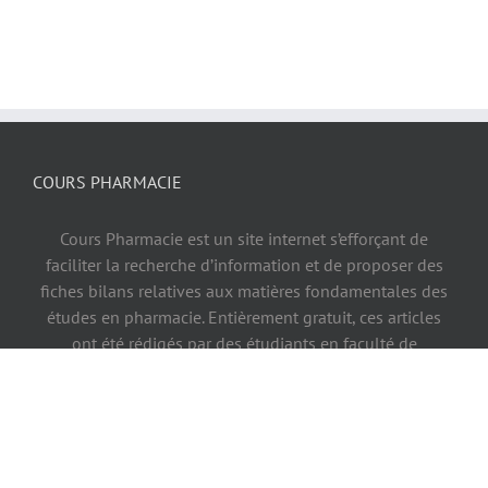
COURS PHARMACIE
Cours Pharmacie est un site internet s’efforçant de
faciliter la recherche d’information et de proposer des
fiches bilans relatives aux matières fondamentales des
études en pharmacie. Entièrement gratuit, ces articles
ont été rédigés par des étudiants en faculté de
pharmacie à partir de connaissances acquises durant
leurs études.