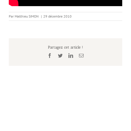
Par
Matthieu SIMON
|
29 décembre 2010
Partagez cet article !
Facebook
Twitter
LinkedIn
Email